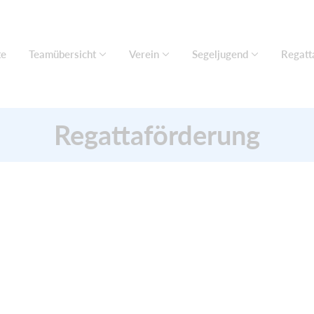
te
Teamübersicht
Verein
Segeljugend
Regatt
Regattaförderung