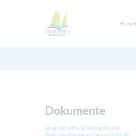
Startsei
Dokumente
Anlage Berechnung Fördergelder.xlsx
Förderung-Regattasport-neu ab 2020.pdf