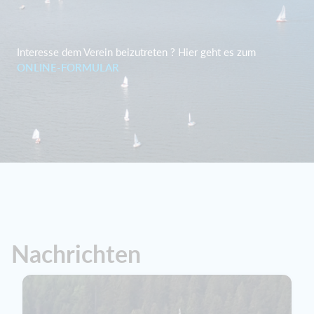
Interesse dem Verein beizutreten ? H
ier geht es zum
ONLINE-FORMULAR
Nachrichten